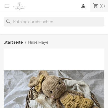
shopping_cart


(0)
search
Startseite
Hase Maye