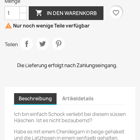
Menge

favorite_border
IN DEN WARENKORB

Nur noch wenige Teile verfügbar
Teilen
Die Lieferung erfolgt nach Zahlungseingang.
Beschreibung
Artikeldetails
Ich bin einfach Schock verliebt bei diesem süssen
Häschen. Ist es nicht bezaubernd?
Habe es mit einem Chenillegarn in beige gehäkelt
und die Latzhosen in einem senfgelb gehalten.