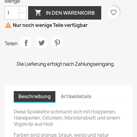
Menge

favorite_border
IN DEN WARENKORB

Nur noch wenige Teile verfügbar
Teilen
Die Lieferung erfolgt nach Zahlungseingang.
Beschreibung
Artikeldetails
Diese Spielkette schmückt sich mit Holzperlen,
Häkelperlen, Glöcklein, Monsterablatt und einem
Vogelclip aus Holz
Farben sind orange, braun, weiss und natur