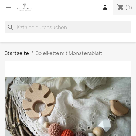
shopping_cart


(0)
search
Startseite
Spielkette mit Monsterablatt